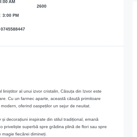
0:00 AM
2600
e:
3:00 PM
:
0745588447
liniștitor al unui izvor cristalin, Căsuța din Izvor este
laxare. Cu un farmec aparte, această căsuță primitoare
l modern, oferind oaspeților un sejur de neuitat.
 decorațiuni inspirate din stilul tradițional, emană
 o priveliște superbă spre grădina plină de flori sau spre
 magie fiecărei dimineți.