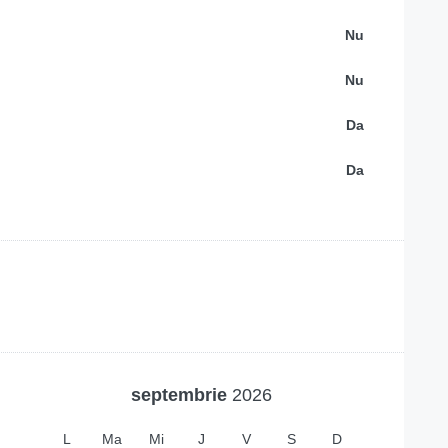
Nu
Nu
:
Da
Da
septembrie
2026
L
Ma
Mi
J
V
S
D