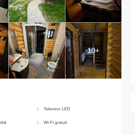
10+
Televizor LED
obă
Wi-Fi gratuit