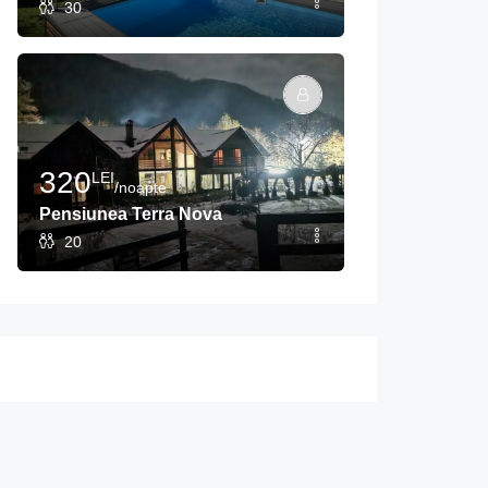
30
320
LEI
/noapte
Pensiunea Terra Nova
20