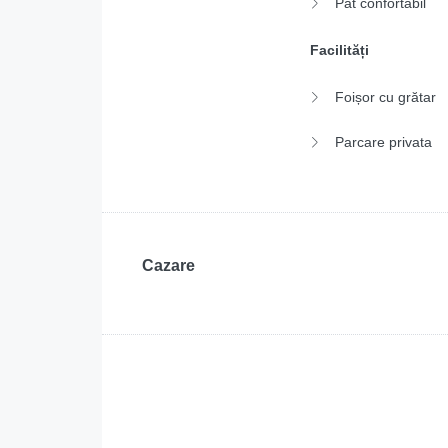
Pat confortabil
Facilități
Foișor cu grătar
Parcare privata
Cazare