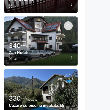
7
340
LEI
/noapte
Zan Hotel
40
330
LEI
/noapte
Cazare cu piscină încălzită, Brezoi