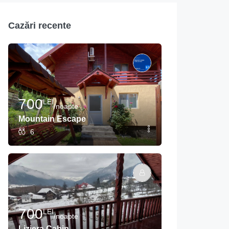
Cazări recente
700
LEI
/noapte
Mountain Escape
6
700
LEI
/noapte
Liziera Cabin