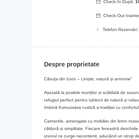
Check-In După:
1
Check-Out Inaint
Telefon Rezervări
Despre proprietate
Căsuța din Izvor – Liniște, natură și armonie”
Așezată la poalele munților și scăldată de susurul 
refugiul perfect pentru iubitorii de natură și re
îmbină frumusețea rustică a tradiției cu confortu
Camerele, amenajate cu mobilier din lemn masiv și
căldură și simplitate. Fiecare fereastră deschide
izvorul ce curge necontenit, aducând un strop de