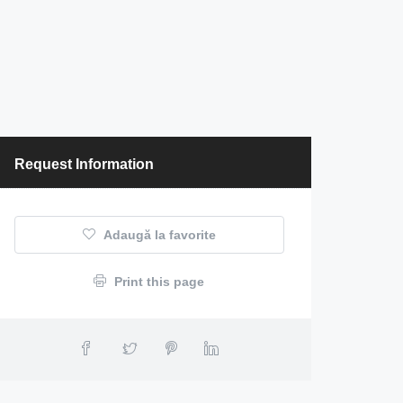
Request Information
Adaugă la favorite
Print this page