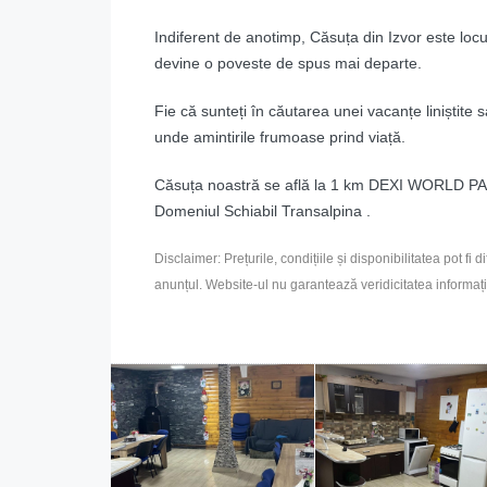
Indiferent de anotimp, Căsuța din Izvor este locu
devine o poveste de spus mai departe.
Fie că sunteți în căutarea unei vacanțe liniștite s
unde amintirile frumoase prind viață.
Căsuța noastră se află la 1 km DEXI WORLD P
Domeniul Schiabil Transalpina .
Disclaimer: Prețurile, condițiile și disponibilitatea pot fi 
anunțul. Website-ul nu garantează veridicitatea informații