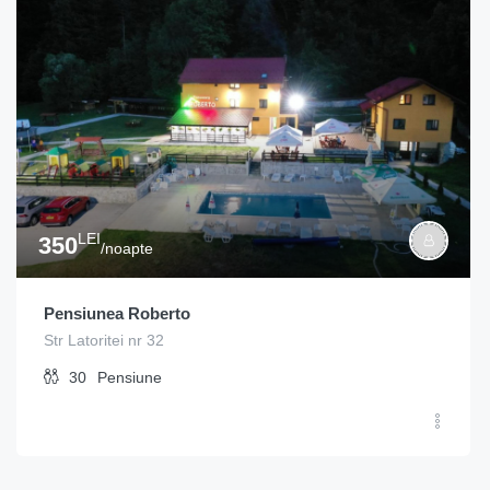
LEI
350
/noapte
Pensiunea Roberto
Str Latoritei nr 32
30
Pensiune