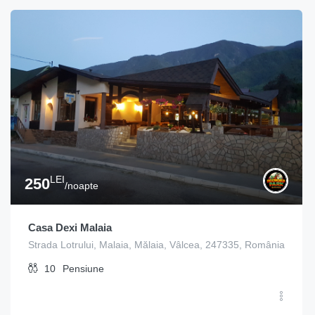
LEI
250
/noapte
Casa Dexi Malaia
Strada Lotrului, Malaia, Mălaia, Vâlcea, 247335, România
10
Pensiune