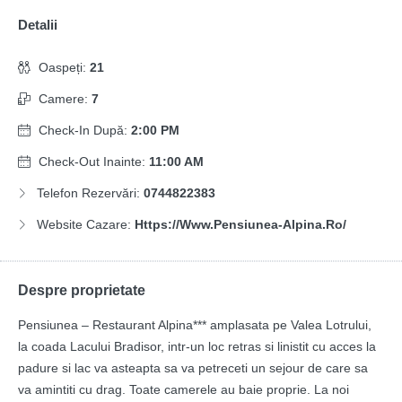
Detalii
Oaspeți:
21
Camere:
7
Check-In După:
2:00 PM
Check-Out Inainte:
11:00 AM
Telefon Rezervări:
0744822383
Website Cazare:
Https://www.pensiunea-Alpina.ro/
Despre proprietate
Pensiunea – Restaurant Alpina*** amplasata pe Valea Lotrului,
la coada Lacului Bradisor, intr-un loc retras si linistit cu acces la
padure si lac va asteapta sa va petreceti un sejour de care sa
va amintiti cu drag. Toate camerele au baie proprie. La noi