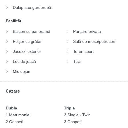
Dulap sau garderobă
Facilități
Balcon cu panoramă
Parcare privata
Foișor cu grătar
Sală de mese/petreceri
Jacuzzi exterior
Teren sport
Loc de joacă
Tuci
Mic dejun
Cazare
Dubla
Tripla
1 Matrimonial
3 Single - Twin
2 Oaspeți
3 Oaspeți