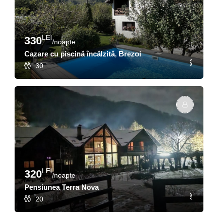
LEI
330
/noapte
Cazare cu piscină încălzită, Brezoi
30
LEI
320
/noapte
Pensiunea Terra Nova
20