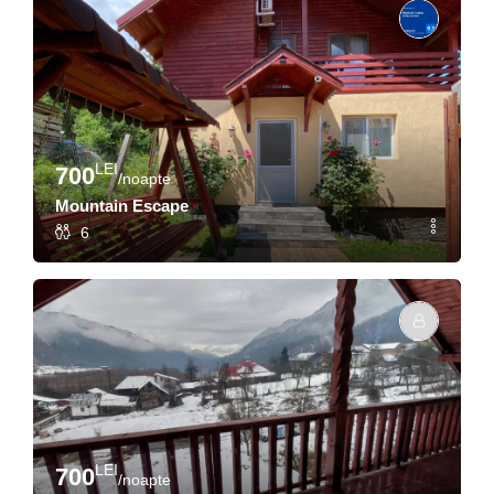
LEI
700
/noapte
Mountain Escape
6
LEI
700
/noapte