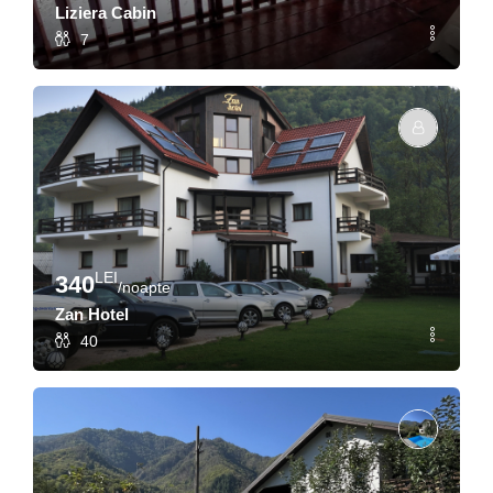
Liziera Cabin
7
LEI
340
/noapte
Zan Hotel
40