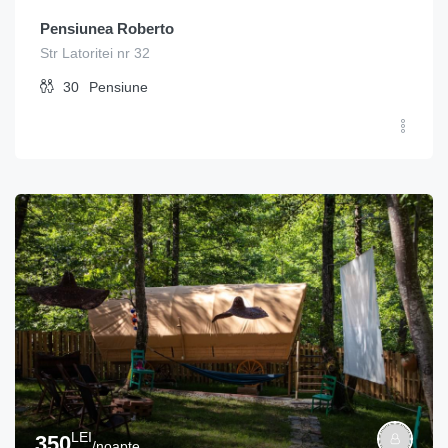
Pensiunea Roberto
Str Latoritei nr 32
30
Pensiune
LEI
350
/noapte