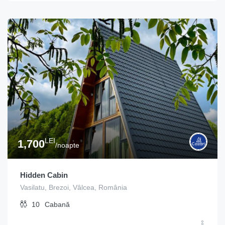
LEI
1,700
/noapte
Hidden Cabin
Vasilatu, Brezoi, Vâlcea, România
10
Cabană