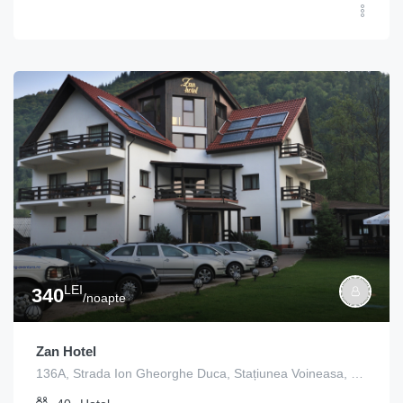
LEI
340
/noapte
Zan Hotel
136A, Strada Ion Gheorghe Duca, Stațiunea Voineasa, Voineasa, Vâlcea, 247752, Romania