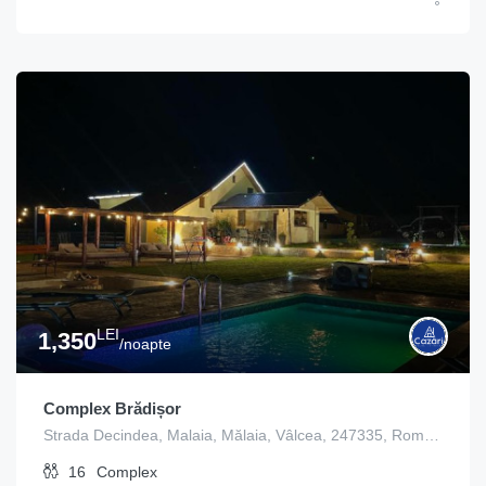
LEI
1,350
/noapte
Complex Brădișor
Strada Decindea, Malaia, Mălaia, Vâlcea, 247335, România
16
Complex