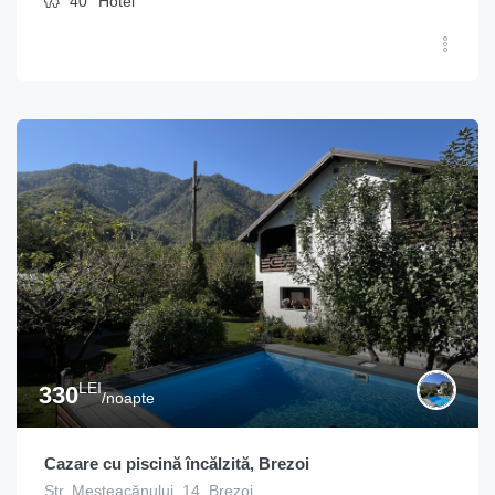
40
Hotel
LEI
330
/noapte
Cazare cu piscină încălzită, Brezoi
Str. Mesteacănului, 14, Brezoi