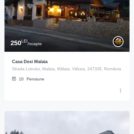
LEI
250
/noapte
Casa Dexi Malaia
Strada Lotrului, Malaia, Mălaia, Vâlcea, 247335, România
10
Pensiune