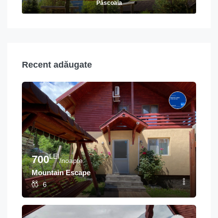
Păscoaia
Recent adăugate
LEI
700
/noapte
Mountain Escape
6