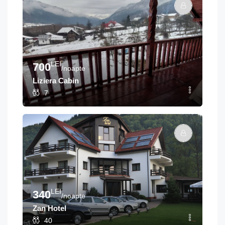
LEI
700
/noapte
Liziera Cabin
7
LEI
340
/noapte
Zan Hotel
40