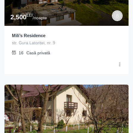
LEI
2,500
/noapte
Mili’s Residence
str. Gura Latoriței, nr. 9
16
Casă privată