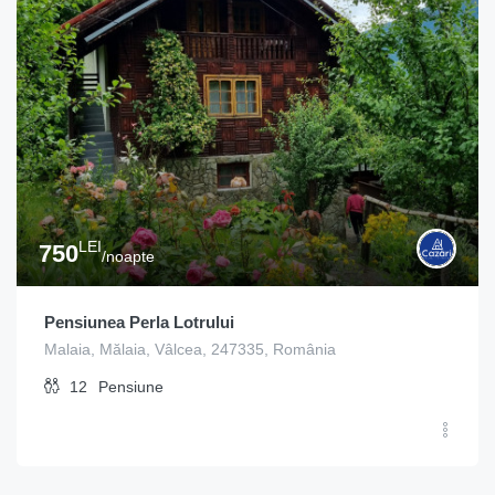
LEI
750
/noapte
Pensiunea Perla Lotrului
Malaia, Mălaia, Vâlcea, 247335, România
12
Pensiune