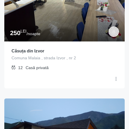
LEI
250
/noapte
Căsuța din Izvor
Comuna Malaia , strada Izvor , nr 2
12
Casă privată