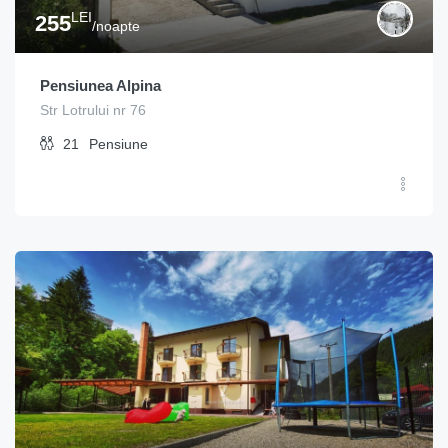
LEI
255
/noapte
Pensiunea Alpina
Str Lotrului nr 76
21
Pensiune