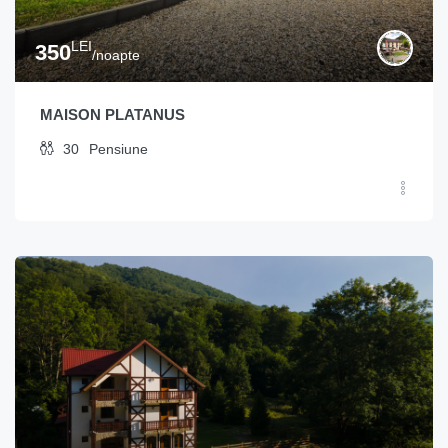
LEI
350
/noapte
MAISON PLATANUS
30
Pensiune