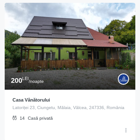
LEI
200
/noapte
Casa Vânătorului
Latoriței 23, Ciungetu, Mălaia, Vâlcea, 247336, România
14
Casă privată