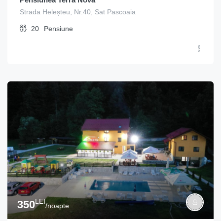
Strada Heleșteu, Nr.40, Sat Pascoaia
20
Pensiune
LEI
350
/noapte