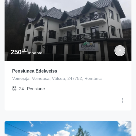
LEI
250
/noapte
Pensiunea Edelweiss
Voineșița, Voineasa, Vâlcea, 247752, România
24
Pensiune