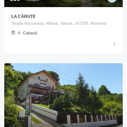
LA CĂRUȚE
Strada Bucureasa, Mălaia, Vâlcea, 247335, Romania
4
Cabană