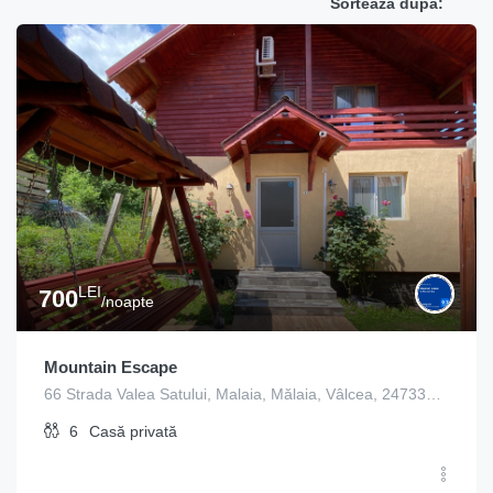
Sortează după:
LEI
700
/noapte
Mountain Escape
66 Strada Valea Satului, Malaia, Mălaia, Vâlcea, 247335, Romania
6
Casă privată