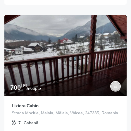
LEI
700
/noapte
Liziera Cabin
Strada Mocirle, Malaia, Mălaia, Vâlcea, 247335, Romania
7
Cabană