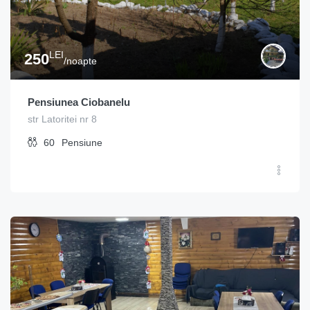
LEI
250
/noapte
Pensiunea Ciobanelu
str Latoritei nr 8
60
Pensiune