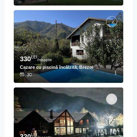
LEI
330
/noapte
Cazare cu piscină încălzită, Brezoi
30
LEI
320