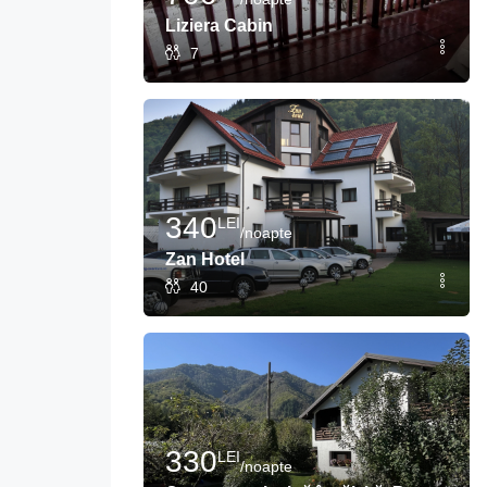
Liziera Cabin
7
340
LEI
/noapte
Zan Hotel
40
330
LEI
/noapte