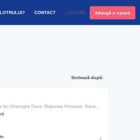
 LOTRULUI?
CONTACT
LOGARE
Adaugă o cazare
Sortează după:
136A, Strada Ion Gheorghe Duca, Stațiunea Voineasa, Voineasa, Vâlcea, 247752, Romania
ți
 By