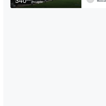
340
Monica
/noapte