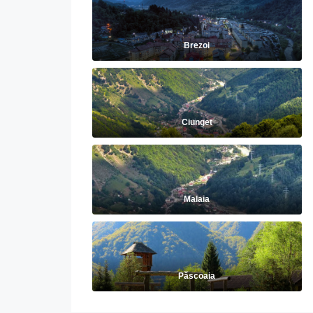
Brezoi
Ciunget
Malaia
Păscoaia