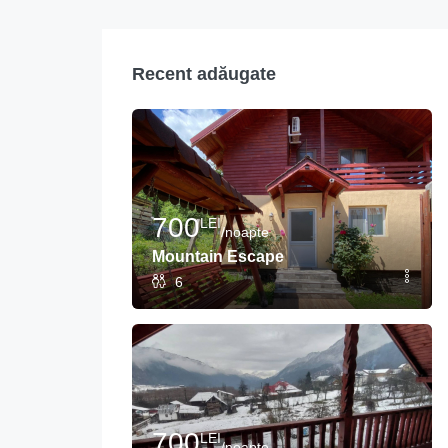
Recent adăugate
700
LEI
/noapte
Mountain Escape
6
700
LEI
/noapte