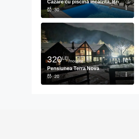
Cazare cu piscină încălzită, Brezoi
30
320
LEI
/noapte
Pensiunea Terra Nova
20