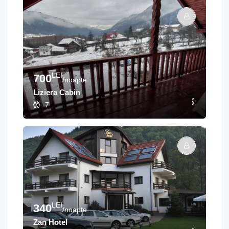
LEI
700
/noapte
Liziera Cabin
7
LEI
340
/noapte
Zan Hotel