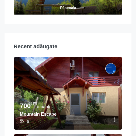
Păscoaia
Recent adăugate
LEI
700
/noapte
Mountain Escape
6