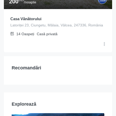
200
/noapte
Casa Vânătorului
Latoriței 23, Ciungetu, Mălaia, Vâlcea, 247336, România
14
Oaspeți
Casă privată
Recomandări
Explorează