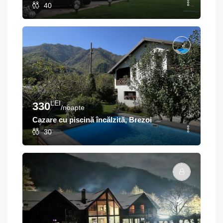
40
LEI
330
/noapte
Cazare cu piscină încălzită, Brezoi
30