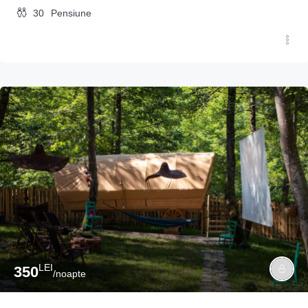
30
Pensiune
LEI
350
/noapte