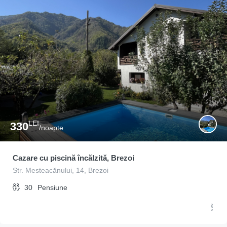
LEI
330
/noapte
Cazare cu piscină încălzită, Brezoi
Str. Mesteacănului, 14, Brezoi
30
Pensiune