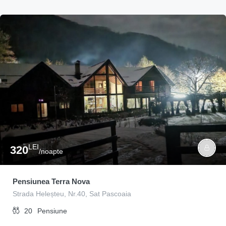
LEI
320
/noapte
Pensiunea Terra Nova
Strada Heleșteu, Nr.40, Sat Pascoaia
20
Pensiune