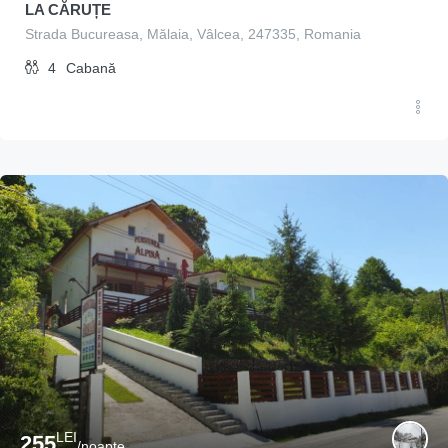
LA CĂRUȚE
Strada Bucureasa, Mălaia, Vâlcea, 247335, Romania
4
Cabană
LEI
255
/noapte