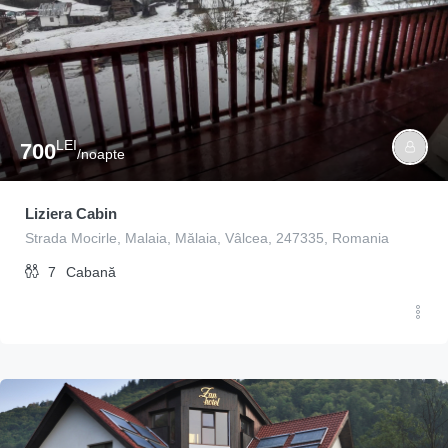
LEI
700
/noapte
Liziera Cabin
Strada Mocirle, Malaia, Mălaia, Vâlcea, 247335, Romania
7
Cabană