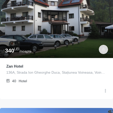
LEI
340
/noapte
Zan Hotel
136A, Strada Ion Gheorghe Duca, Stațiunea Voineasa, Voineasa, Vâlcea, 247752, Romania
40
Hotel