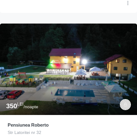
LEI
350
/noapte
Pensiunea Roberto
Str Latoritei nr 32