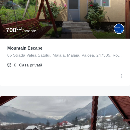
LEI
700
/noapte
Mountain Escape
66 Strada Valea Satului, Malaia, Mălaia, Vâlcea, 247335, Romania
6
Casă privată