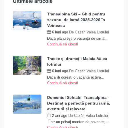
Ultimele articole
Transalpina Ski – Ghid pentru
sezonul de iarnă 2025-2026 în
Voineasa
6 luni ago
De
Cazări Valea Lotrului
Dacă plănuiești o vacanță de iarnă...
Continuă să citești
Trasee și drumeții Malaia-Valea
lotrului
6 luni ago
De
Cazări Valea Lotrului
Dacă îți dorești o vacanță activă...
Continuă să citești
Domeniul Schiabil Transalpina –
Destinația perfectă pentru iarnă,
aventură și relaxare
2 ani ago
De
Cazări Valea Lotrului
Într-un peisaj montan de poveste,...
Continuă să citești