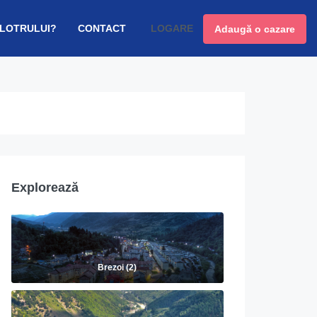
 LOTRULUI?
CONTACT
LOGARE
Adaugă o cazare
Explorează
Brezoi (2)