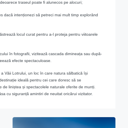
deoarece traseul poate fi alunecos pe alocuri;
ales dacă intenționezi să petreci mai mult timp explorând
strează locul curat pentru a-l proteja pentru viitoarele
cului în fotografii, vizitează cascada dimineața sau după-
reează efecte spectaculoase.
 Văii Lotrului, un loc în care natura sălbatică își
destinație ideală pentru cei care doresc să se
 de liniștea și spectacolele naturale oferite de munți.
sa cu siguranță amintiri de neuitat oricărui vizitator.