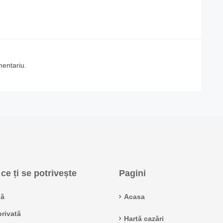
mentariu.
ce ți se potrivește
Pagini
ă
Acasa
rivată
Hartă cazări