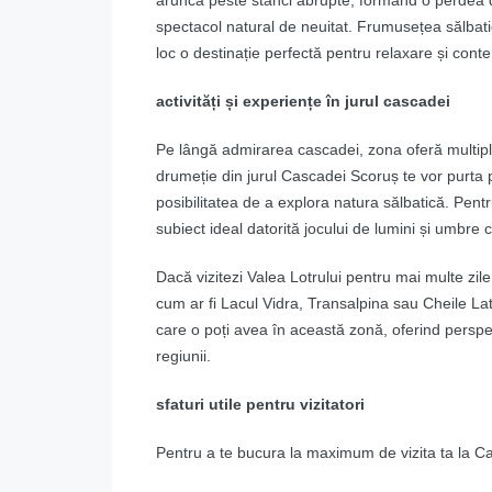
aruncă peste stânci abrupte, formând o perdea de
spectacol natural de neuitat. Frumusețea sălbatic
loc o destinație perfectă pentru relaxare și cont
activități și experiențe în jurul cascadei
Pe lângă admirarea cascadei, zona oferă multiple 
drumeție din jurul Cascadei Scoruș te vor purta pr
posibilitatea de a explora natura sălbatică. Pent
subiect ideal datorită jocului de lumini și umbre c
Dacă vizitezi Valea Lotrului pentru mai multe zile,
cum ar fi Lacul Vidra, Transalpina sau Cheile La
care o poți avea în această zonă, oferind perspec
regiunii.
sfaturi utile pentru vizitatori
Pentru a te bucura la maximum de vizita ta la Cas