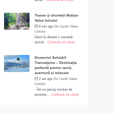
Trasee și drumeții Malaia-
Valea lotrului
6 luni ago
De
Cazări Valea
Lotrului
Dacă îți dorești o vacanță
activă...
Continuă să citești
Domeniul Schiabil
Transalpina – Destinația
perfectă pentru iarnă,
aventură și relaxare
2 ani ago
De
Cazări Valea
Lotrului
Într-un peisaj montan de
poveste,...
Continuă să citești