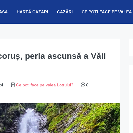
ASA
HARTĂ CAZĂRI
CAZĂRI
CE POȚI FACE PE VALEA
ruș, perla ascunsă a Văii
24
Ce poți face pe valea Lotrului?
0