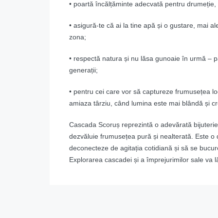
• poartă încălțăminte adecvată pentru drumeție, 
• asigură-te că ai la tine apă și o gustare, mai 
zona;
• respectă natura și nu lăsa gunoaie în urmă – pă
generații;
• pentru cei care vor să captureze frumusețea lo
amiaza târziu, când lumina este mai blândă și c
Cascada Scoruș reprezintă o adevărată bijuterie a
dezvăluie frumusețea pură și nealterată. Este o 
deconecteze de agitația cotidiană și să se bucure
Explorarea cascadei și a împrejurimilor sale va lă