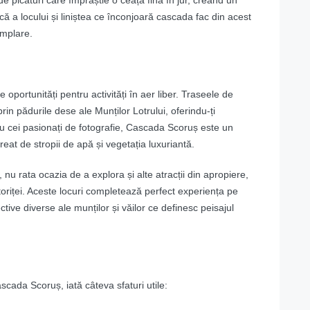
 picături care împrăștie o ceață fină în jur, creând un
ă a locului și liniștea ce înconjoară cascada fac din acest
emplare.
oportunități pentru activități în aer liber. Traseele de
in pădurile dese ale Munților Lotrului, oferindu-ți
ru cei pasionați de fotografie, Cascada Scoruș este un
reat de stropii de apă și vegetația luxuriantă.
 nu rata ocazia de a explora și alte atracții din apropiere,
toriței. Aceste locuri completează perfect experiența pe
tive diverse ale munților și văilor ce definesc peisajul
cada Scoruș, iată câteva sfaturi utile: