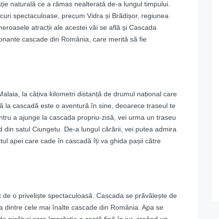
ăție naturală ce a rămas nealterată de-a lungul timpului.
acuri spectaculoase, precum Vidra și Brădișor, regiunea
meroasele atracții ale acestei văi se află și Cascada
sionante cascade din România, care merită să fie
Malaia, la câțiva kilometri distanță de drumul național care
ă la cascadă este o aventură în sine, deoarece traseul te
entru a ajunge la cascada propriu-zisă, vei urma un traseu
din satul Ciungetu. De-a lungul cărării, vei putea admira
etul apei care cade în cascadă îți va ghida pașii către
t de o priveliște spectaculoasă. Cascada se prăvălește de
una dintre cele mai înalte cascade din România. Apa se