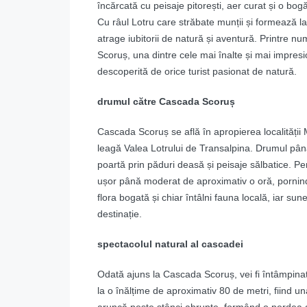
încărcată cu peisaje pitorești, aer curat și o bog
Cu râul Lotru care străbate munții și formează l
atrage iubitorii de natură și aventură. Printre nu
Scoruș, una dintre cele mai înalte și mai impre
descoperită de orice turist pasionat de natură.
drumul către Cascada Scoruș
Cascada Scoruș se află în apropierea localității 
leagă Valea Lotrului de Transalpina. Drumul pân
poartă prin păduri deasă și peisaje sălbatice. P
ușor până moderat de aproximativ o oră, pornind 
flora bogată și chiar întâlni fauna locală, iar sun
destinație.
spectacolul natural al cascadei
Odată ajuns la Cascada Scoruș, vei fi întâmpina
la o înălțime de aproximativ 80 de metri, fiind 