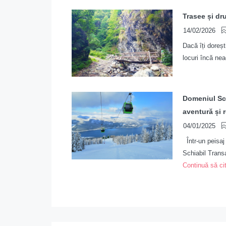
Trasee și dru
14/02/2026
Dacă îți doreșt
locuri încă nea
Domeniul Sch
aventură și 
04/01/2025
Într-un peisaj
Schiabil Transal
Continuă să cit