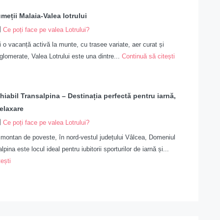
meții Malaia-Valea lotrului
Ce poți face pe valea Lotrului?
i o vacanță activă la munte, cu trasee variate, aer curat și
glomerate, Valea Lotrului este una dintre...
Continuă să citești
iabil Transalpina – Destinația perfectă pentru iarnă,
relaxare
Ce poți face pe valea Lotrului?
 montan de poveste, în nord-vestul județului Vâlcea, Domeniul
pina este locul ideal pentru iubitorii sporturilor de iarnă și...
ești