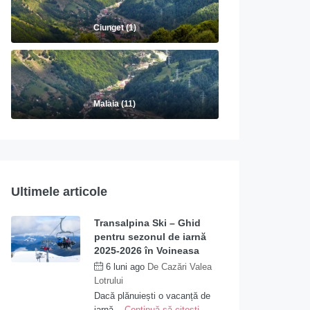
Ciunget (1)
Malaia (11)
Ultimele articole
Transalpina Ski – Ghid
pentru sezonul de iarnă
2025-2026 în Voineasa
6 luni ago
De
Cazări Valea
Lotrului
Dacă plănuiești o vacanță de
iarnă...
Continuă să citești