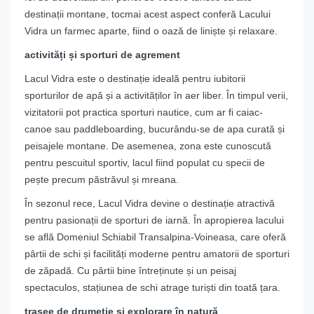
destinații montane, tocmai acest aspect conferă Lacului
Vidra un farmec aparte, fiind o oază de liniște și relaxare.
activități și sporturi de agrement
Lacul Vidra este o destinație ideală pentru iubitorii
sporturilor de apă și a activităților în aer liber. În timpul verii,
vizitatorii pot practica sporturi nautice, cum ar fi caiac-
canoe sau paddleboarding, bucurându-se de apa curată și
peisajele montane. De asemenea, zona este cunoscută
pentru pescuitul sportiv, lacul fiind populat cu specii de
pește precum păstrăvul și mreana.
În sezonul rece, Lacul Vidra devine o destinație atractivă
pentru pasionații de sporturi de iarnă. În apropierea lacului
se află Domeniul Schiabil Transalpina-Voineasa, care oferă
pârtii de schi și facilități moderne pentru amatorii de sporturi
de zăpadă. Cu pârtii bine întreținute și un peisaj
spectaculos, stațiunea de schi atrage turiști din toată țara.
trasee de drumeție și explorare în natură