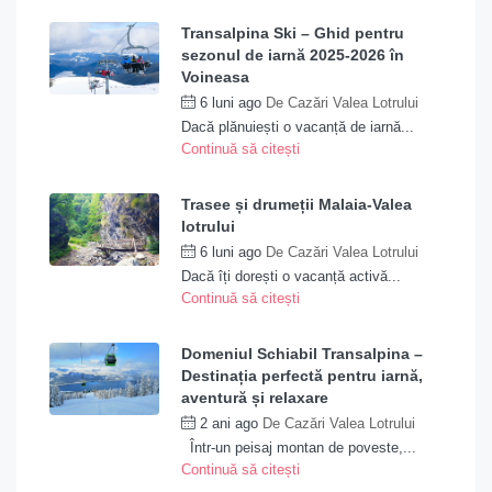
Transalpina Ski – Ghid pentru
sezonul de iarnă 2025-2026 în
Voineasa
6 luni ago
De
Cazări Valea Lotrului
Dacă plănuiești o vacanță de iarnă...
Continuă să citești
Trasee și drumeții Malaia-Valea
lotrului
6 luni ago
De
Cazări Valea Lotrului
Dacă îți dorești o vacanță activă...
Continuă să citești
Domeniul Schiabil Transalpina –
Destinația perfectă pentru iarnă,
aventură și relaxare
2 ani ago
De
Cazări Valea Lotrului
Într-un peisaj montan de poveste,...
Continuă să citești