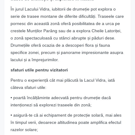
În jurul Lacului Vidra, iubitorii de drumeție pot explora o
serie de trasee montane de diferite dificultăți. Traseele care
pornesc din această zonă oferă posibilitatea de a urca pe
crestele Munților Parâng sau de a explora Cheile Latoriței,
o zonă spectaculoasă cu stânci abrupte și păduri dese.
Drumețiile oferă ocazia de a descoperi flora și fauna
specifice zonei, precum și panorame impresionante asupra
lacului și a împrejurimilor.
sfaturi utile pentru vizitatori
Pentru o experiență cât mai plăcută la Lacul Vidra, iată
câteva sfaturi utile:
• poartă încălțăminte adecvată pentru drumeție dacă
intenționezi să explorezi traseele din zonă;
• asigură-te că ai echipament de protecție solară, mai ales
în timpul verii, deoarece altitudinea poate amplifica efectul
razelor solare;