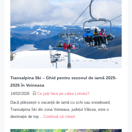
Transalpina Ski – Ghid pentru sezonul de iarnă 2025-
2026 în Voineasa
14/02/2026
Ce poți face pe valea Lotrului?
Dacă plănuiești o vacanță de iarnă cu schi sau snowboard,
Transalpina Ski din zona Voineasa, județul Vâlcea, este o
destinație de top...
Continuă să citești