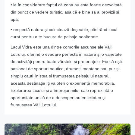
• ia în considerare faptul că zona nu este foarte dezvoltată
din punct de vedere turistic, așa că e bine să ai provizii și
apă;
• respectă natura și colectează deșeurile, păstrând locul
curat pentru a te bucura de peisaje nealterate.
Lacul Vidra este una dintre comorile ascunse ale Văii
Lotrului, oferind o evadare perfectă în natură și o varietate
de activități pentru toate vârstele și preferințele. Fie că ești
pasionat de sporturi nautice, drumeții montane sau pur și
simplu cauți liniștea și frumusețea peisajului natural,
această destinație îți va oferi o experiență memorabilă.
Explorarea lacului și a împrejurimilor sale reprezintă o
oportunitate unică de a descoperi autenticitatea și
frumusețea Văii Lotrului.