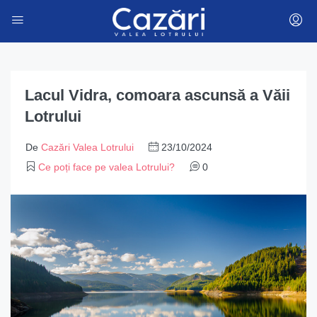
Lacul Vidra, comoara ascunsă a Văii
Lotrului
De
Cazări Valea Lotrului
23/10/2024
Ce poți face pe valea Lotrului?
0