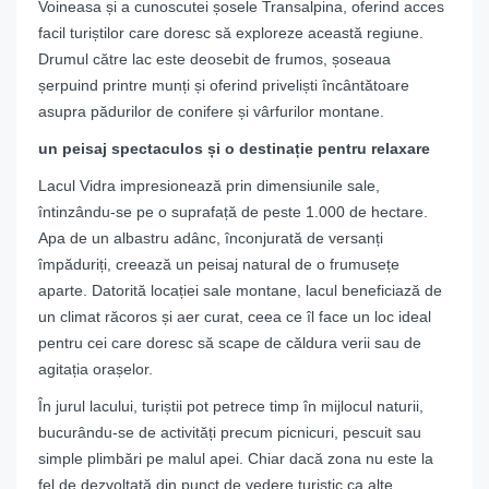
Voineasa și a cunoscutei șosele Transalpina, oferind acces
facil turiștilor care doresc să exploreze această regiune.
Drumul către lac este deosebit de frumos, șoseaua
șerpuind printre munți și oferind priveliști încântătoare
asupra pădurilor de conifere și vârfurilor montane.
un peisaj spectaculos și o destinație pentru relaxare
Lacul Vidra impresionează prin dimensiunile sale,
întinzându-se pe o suprafață de peste 1.000 de hectare.
Apa de un albastru adânc, înconjurată de versanți
împăduriți, creează un peisaj natural de o frumusețe
aparte. Datorită locației sale montane, lacul beneficiază de
un climat răcoros și aer curat, ceea ce îl face un loc ideal
pentru cei care doresc să scape de căldura verii sau de
agitația orașelor.
În jurul lacului, turiștii pot petrece timp în mijlocul naturii,
bucurându-se de activități precum picnicuri, pescuit sau
simple plimbări pe malul apei. Chiar dacă zona nu este la
fel de dezvoltată din punct de vedere turistic ca alte