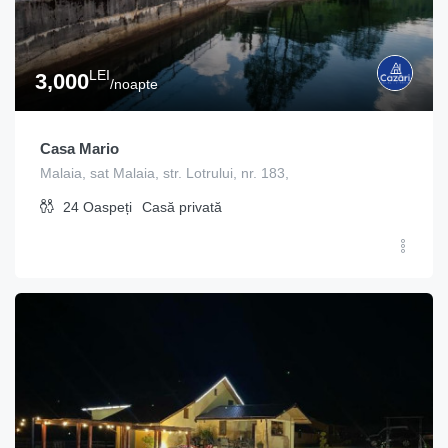
LEI
3,000
/noapte
Casa Mario
Malaia, sat Malaia, str. Lotrului, nr. 183,
24
Oaspeți
Casă privată