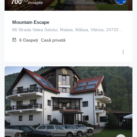
700
/noapte
Mountain Escape
66 Strada Valea Satului, Malaia, Mălaia, Vâlcea, 247335, Romania
6
Oaspeți
Casă privată