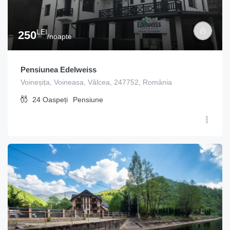
LEI
250
/noapte
Pensiunea Edelweiss
Voineșița, Voineasa, Vâlcea, 247752, România
24
Oaspeți
Pensiune