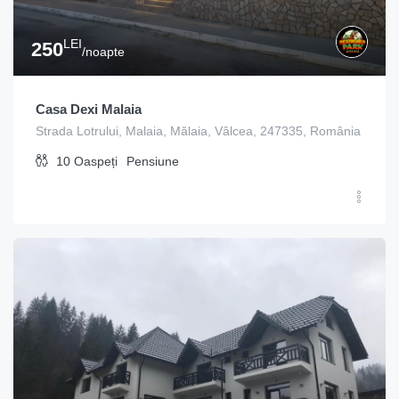
LEI
250
/noapte
Casa Dexi Malaia
Strada Lotrului, Malaia, Mălaia, Vâlcea, 247335, România
10
Oaspeți
Pensiune