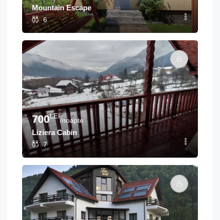
Mountain Escape
6
LEI
700
/noapte
Liziera Cabin
7