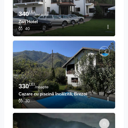
LEI
340
/noapte
Zan Hotel
40
LEI
330
/noapte
Cazare cu piscină încălzită, Brezoi
30