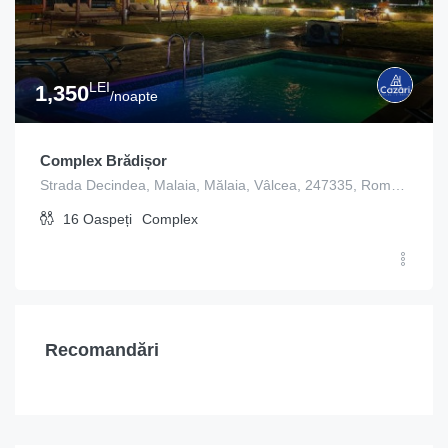
LEI
1,350
/noapte
Complex Brădișor
Strada Decindea, Malaia, Mălaia, Vâlcea, 247335, România
16
Oaspeți
Complex
Recomandări