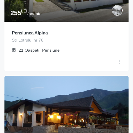
LEI
255
/noapte
Pensiunea Alpina
Str Lotrului nr 76
21
Oaspeți
Pensiune