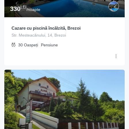
LEI
330
/noapte
Cazare cu piscină încălzită, Brezoi
Str. Mesteacănului, 14, Brezoi
30
Oaspeți
Pensiune