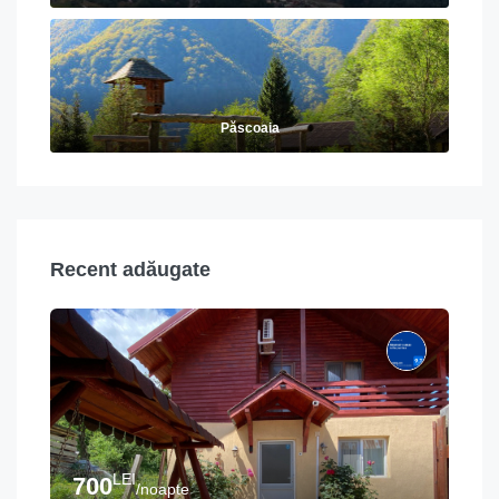
Păscoaia
Recent adăugate
LEI
700
/noapte