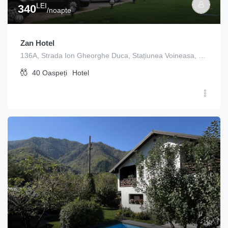
LEI
340
/noapte
Zan Hotel
136A, Strada Ion Gheorghe Duca, Stațiunea Voineasa, Voineasa, Vâlcea, 247752, Romania
40
Oaspeți
Hotel