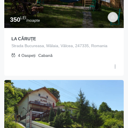
LEI
350
/noapte
LA CĂRUȚE
Strada Bucureasa, Mălaia, Vâlcea, 247335, Romania
4
Oaspeți
Cabană