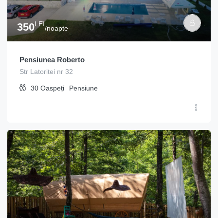
LEI
350
/noapte
Pensiunea Roberto
Str Latoritei nr 32
30
Oaspeți
Pensiune