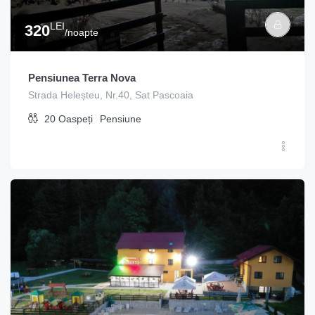
LEI
320
/noapte
Pensiunea Terra Nova
Strada Heleșteu, Nr.40, Sat Pascoaia
20
Oaspeți
Pensiune