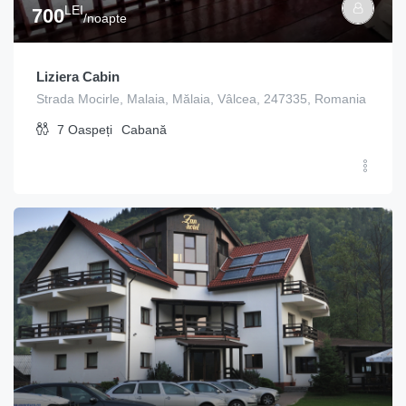
LEI
700
/noapte
Liziera Cabin
Strada Mocirle, Malaia, Mălaia, Vâlcea, 247335, Romania
7
Oaspeți
Cabană