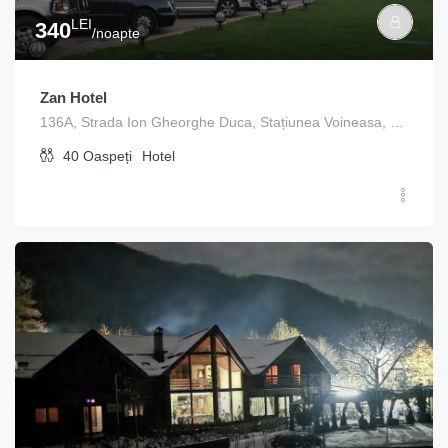
LEI
340
/noapte
Zan Hotel
136A, Strada Ion Gheorghe Duca, Stațiunea Voineasa, Voineasa, Vâlcea, 247752, Romania
40
Oaspeți
Hotel