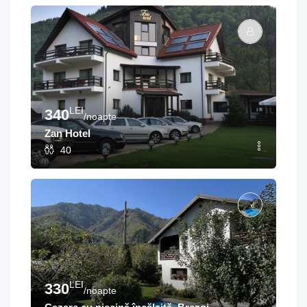
LEI
340
/noapte
Zan Hotel
40
LEI
330
/noapte