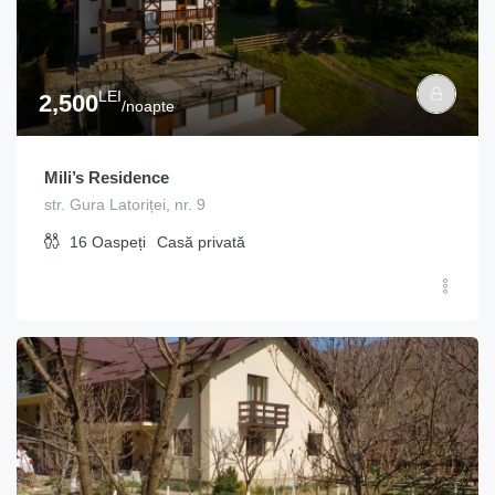
LEI
2,500
/noapte
Mili’s Residence
str. Gura Latoriței, nr. 9
16
Oaspeți
Casă privată