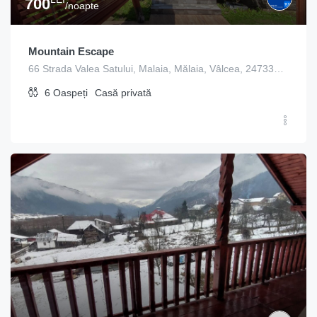
700
/noapte
Mountain Escape
66 Strada Valea Satului, Malaia, Mălaia, Vâlcea, 247335, Romania
6
Oaspeți
Casă privată