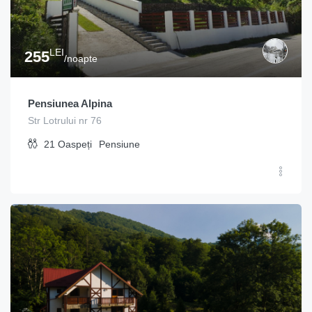
LEI
255
/noapte
Pensiunea Alpina
Str Lotrului nr 76
21
Oaspeți
Pensiune