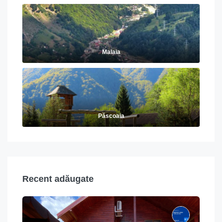
Malaia
Păscoaia
Recent adăugate