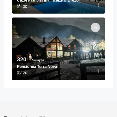
Cazare cu piscină încălzită, Brezoi
30
LEI
320
/noapte
Pensiunea Terra Nova
20