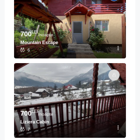
LEI
700
/noapte
Mountain Escape
6
LEI
700
/noapte
Liziera Cabin
7