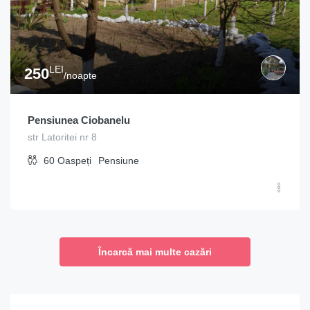
LEI
250
/noapte
Pensiunea Ciobanelu
str Latoritei nr 8
60
Oaspeți
Pensiune
Încarcă mai multe cazări