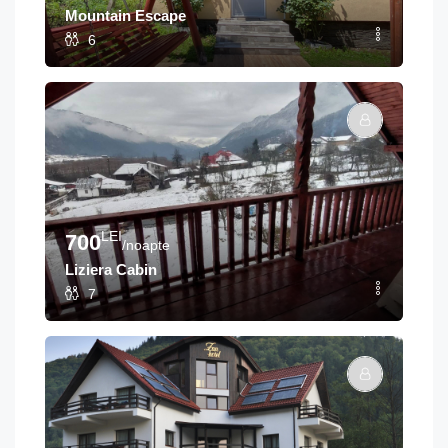
Mountain Escape
6
LEI
700
/noapte
Liziera Cabin
7