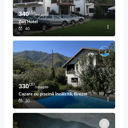
LEI
340
/noapte
Zan Hotel
40
LEI
330
/noapte
Cazare cu piscină încălzită, Brezoi
30