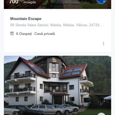
700
/noapte
Mountain Escape
66 Strada Valea Satului, Malaia, Mălaia, Vâlcea, 247335, Romania
6
Oaspeți
Casă privată