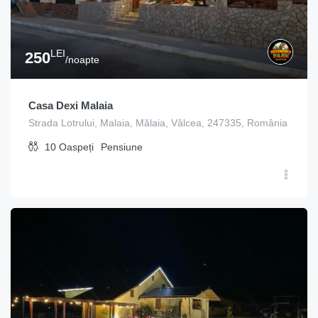
LEI
250
/noapte
Casa Dexi Malaia
Strada Lotrului, Malaia, Mălaia, Vâlcea, 247335, România
10
Oaspeți
Pensiune