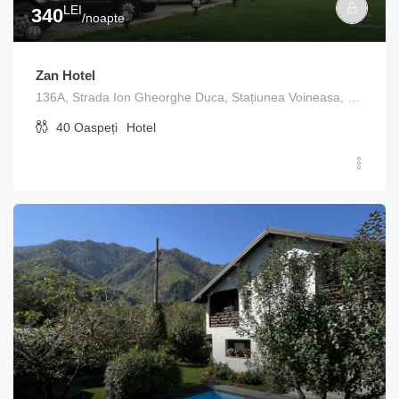
LEI
340
/noapte
Zan Hotel
136A, Strada Ion Gheorghe Duca, Stațiunea Voineasa, Voineasa, Vâlcea, 247752, Romania
40
Oaspeți
Hotel