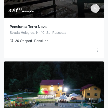
LEI
320
/noapte
Pensiunea Terra Nova
Strada Heleșteu, Nr.40, Sat Pascoaia
20
Oaspeți
Pensiune