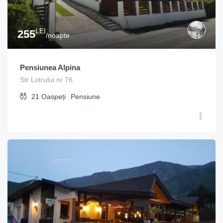
LEI
255
/noapte
Pensiunea Alpina
Str Lotrului nr 76
21
Oaspeți
Pensiune