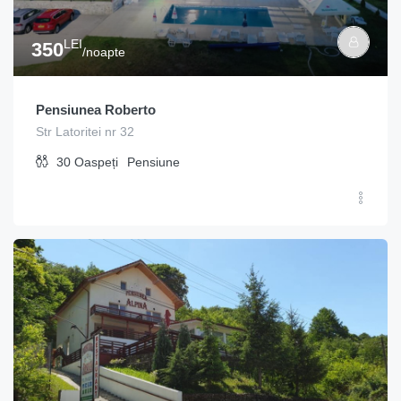
LEI
350
/noapte
Pensiunea Roberto
Str Latoritei nr 32
30
Oaspeți
Pensiune