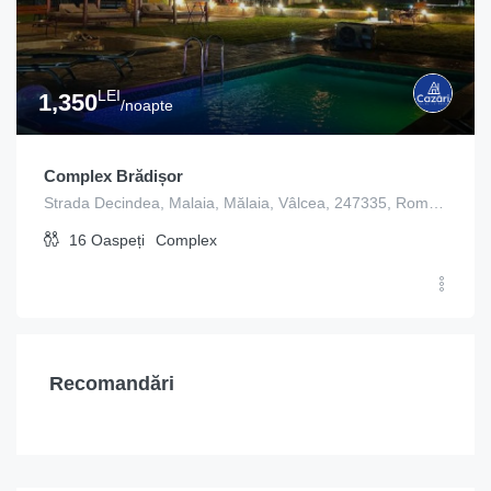
LEI
1,350
/noapte
Complex Brădișor
Strada Decindea, Malaia, Mălaia, Vâlcea, 247335, România
16
Oaspeți
Complex
Recomandări