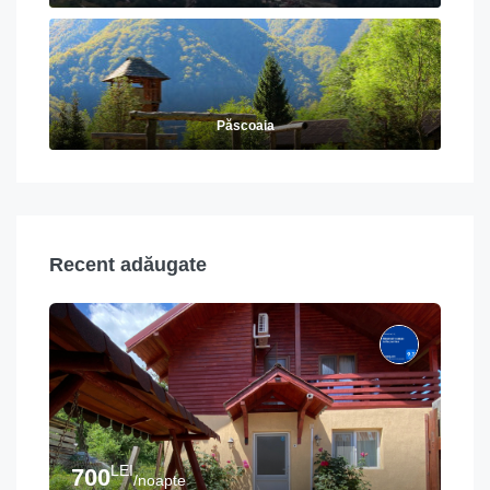
Păscoaia
Recent adăugate
LEI
700
/noapte