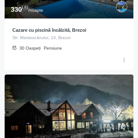
LEI
330
/noapte
Cazare cu piscină încălzită, Brezoi
Str. Mesteacănului, 14, Brezoi
30
Oaspeți
Pensiune