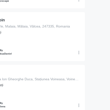
_escape
bin
rle, Malaia, Mălaia, Vâlcea, 247335, Romania
i
 By
iuaDaniel
136A, Strada Ion Gheorghe Duca, Stațiunea Voineasa, Voineasa, Vâlcea, 247752, Romania
ți
 By
Dona