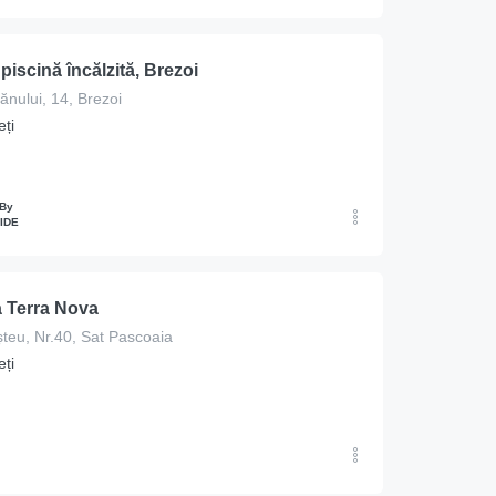
piscină încălzită, Brezoi
ănului, 14, Brezoi
ți
 By
IDE
 Terra Nova
teu, Nr.40, Sat Pascoaia
ți