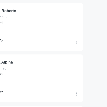
ova
 Roberto
 nr 32
ți
 By
 Alpina
nr 76
ți
 By