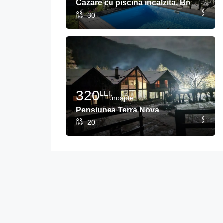
Cazare cu piscină încălzită, Brezoi
30
320
LEI
/noapte
Pensiunea Terra Nova
20