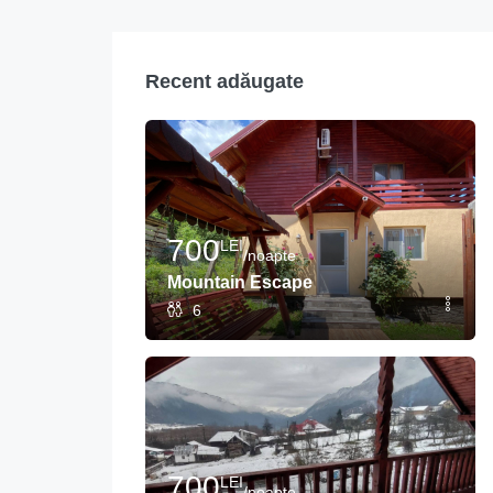
Recent adăugate
700
LEI
/noapte
Mountain Escape
6
700
LEI
/noapte