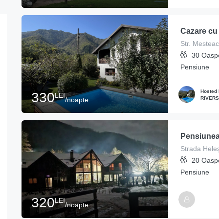
Cazare cu 
Str. Mesteac
30
Oaspe
Pensiune
Hosted
330
LEI
RIVERS
/noapte
Pensiunea
Strada Heleș
20
Oaspe
Pensiune
320
LEI
/noapte
Hosted By