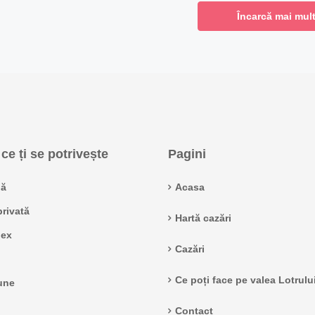
Încarcă mai mult
ce ți se potrivește
Pagini
ă
Acasa
rivată
Hartă cazări
ex
Cazări
Ce poți face pe valea Lotrulu
une
Contact