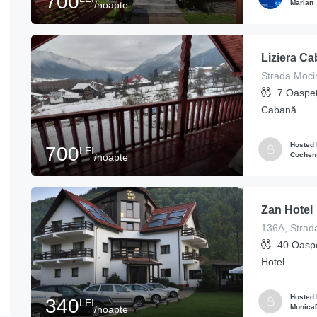
700
Marian
/noapte
Liziera Ca
Strada Moci
7
Oaspeț
Cabană
Hosted
700
LEI
Cochent
/noapte
Zan Hotel
40
Oaspe
Hotel
Hosted
340
LEI
Monica
/noapte