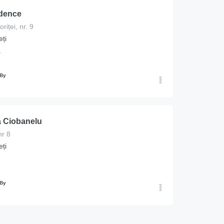
idence
riței, nr. 9
ți
ă
 By
 Ciobanelu
nr 8
ți
 By