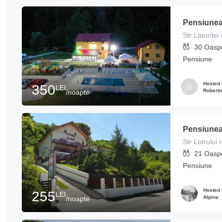
Pensiuneaterran
Pensiunea
Str Latoritei
30
Oaspe
Pensiune
Hosted
350
LEI
Roberto
/noapte
Pensiunea
Str Lotrului 
21
Oaspe
Pensiune
Hosted
255
LEI
Alpina
/noapte