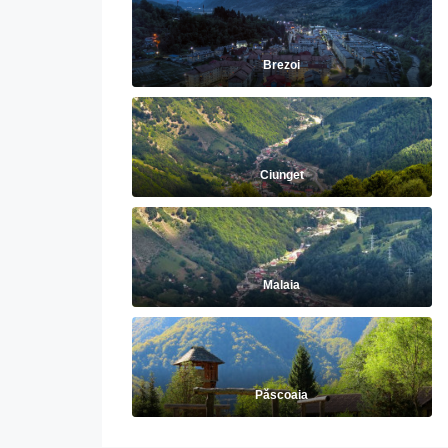
Brezoi
Ciunget
Malaia
Păscoaia