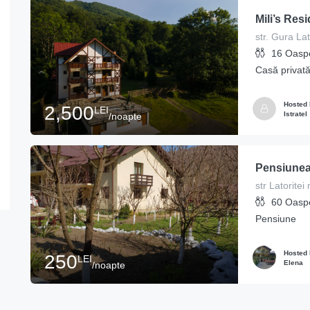
Mili’s Res
str. Gura Lato
16
Oaspe
Casă privat
Hosted
2,500
LEI
Istratel
/noapte
Pensiunea
str Latoritei 
60
Oaspe
Pensiune
Hosted
250
LEI
Elena
/noapte