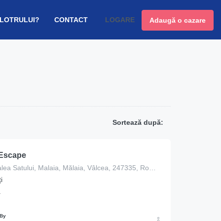
 LOTRULUI?
CONTACT
LOGARE
Adaugă o cazare
Sortează după:
 Escape
66 Strada Valea Satului, Malaia, Mălaia, Vâlcea, 247335, Romania
i
ă
 By