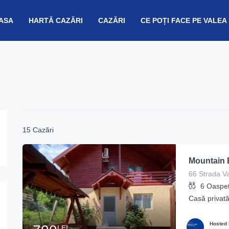
ASA
HARTĂ CAZĂRI
CAZĂRI
CE POȚI FACE PE VALEA
15 Cazări
Mountain
6
Oaspeț
Casă privat
Hosted
LEI