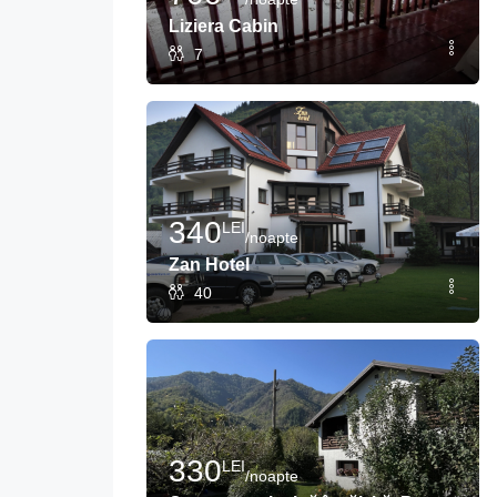
Liziera Cabin
7
340
LEI
/noapte
Zan Hotel
40
330
LEI
/noapte