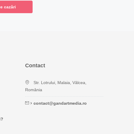
e cazări
Contact
Str. Lotrului, Malaia, Vâlcea,
România
contact@gandartmedia.ro
i?