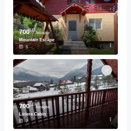
LEI
700
/noapte
Mountain Escape
6
LEI
700
/noapte
Liziera Cabin
7