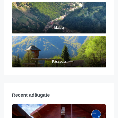
Malaia
Păscoaia
Recent adăugate