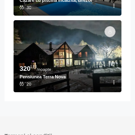
Cazare cu piscină încălzită, Brezoi
30
LEI
320
/noapte
Pensiunea Terra Nova
20