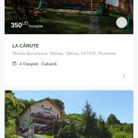
LEI
350
/noapte
LA CĂRUȚE
Strada Bucureasa, Mălaia, Vâlcea, 247335, Romania
4
Oaspeți
Cabană