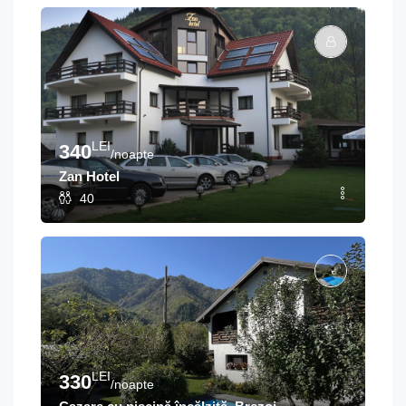
LEI
340
/noapte
Zan Hotel
40
LEI
330
/noapte