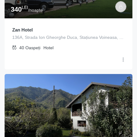
LEI
340
/noapte
Zan Hotel
136A, Strada Ion Gheorghe Duca, Stațiunea Voineasa, Voineasa, Vâlcea, 247752, Romania
40
Oaspeți
Hotel