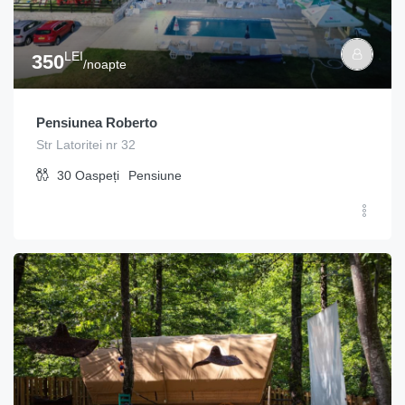
LEI
350
/noapte
Pensiunea Roberto
Str Latoritei nr 32
30
Oaspeți
Pensiune