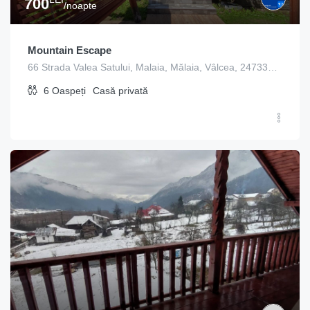
700
/noapte
Mountain Escape
66 Strada Valea Satului, Malaia, Mălaia, Vâlcea, 247335, Romania
6
Oaspeți
Casă privată