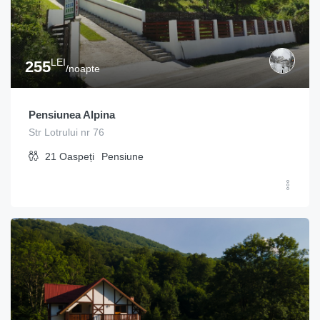
LEI
255
/noapte
Pensiunea Alpina
Str Lotrului nr 76
21
Oaspeți
Pensiune