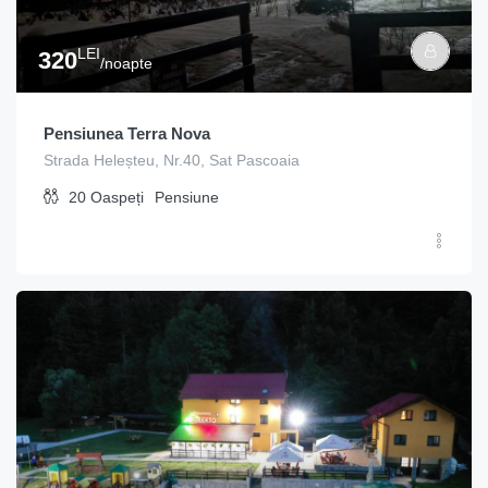
LEI
320
/noapte
Pensiunea Terra Nova
Strada Heleșteu, Nr.40, Sat Pascoaia
20
Oaspeți
Pensiune