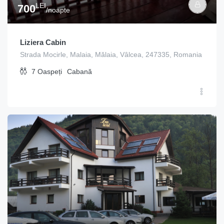
LEI
700
/noapte
Liziera Cabin
Strada Mocirle, Malaia, Mălaia, Vâlcea, 247335, Romania
7
Oaspeți
Cabană