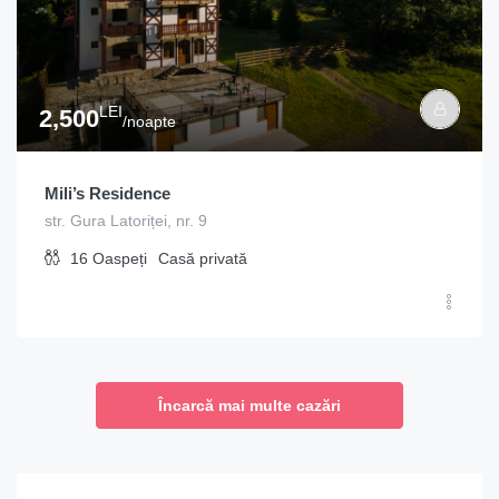
LEI
2,500
/noapte
Mili’s Residence
str. Gura Latoriței, nr. 9
16
Oaspeți
Casă privată
Încarcă mai multe cazări