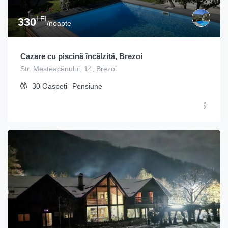
LEI
330
/noapte
Cazare cu piscină încălzită, Brezoi
Str. Mesteacănului, 14, Brezoi
30
Oaspeți
Pensiune