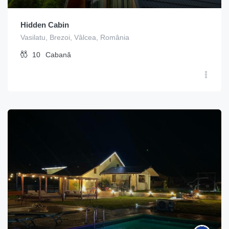
Hidden Cabin
Vasilatu, Brezoi, Vâlcea, România
10
Cabană