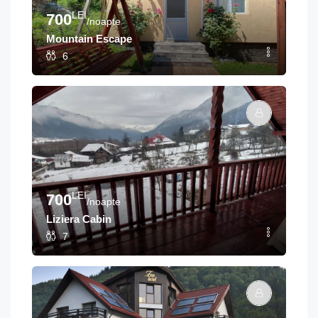
LEI
700
/noapte
Mountain Escape
6
LEI
700
/noapte
Liziera Cabin
7