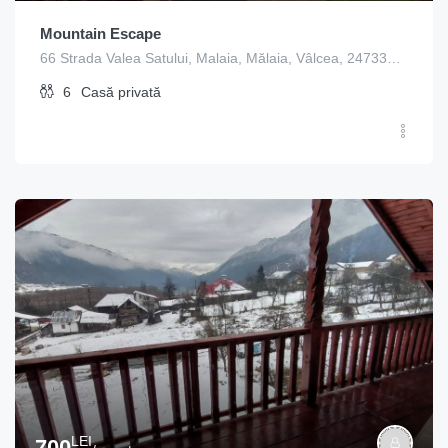
Mountain Escape
66 Strada Valea Satului, Malaia, Mălaia, Vâlcea, 247335, Romania
6
Casă privată
LEI
700