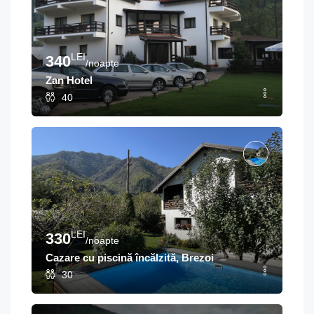
LEI
340
/noapte
Zan Hotel
40
LEI
330
/noapte
Cazare cu piscină încălzită, Brezoi
30