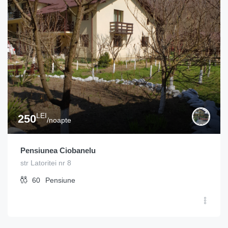
LEI
250
/noapte
Pensiunea Ciobanelu
str Latoritei nr 8
60
Pensiune