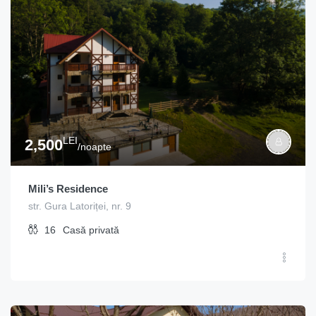
LEI
2,500
/noapte
Mili’s Residence
str. Gura Latoriței, nr. 9
16
Casă privată