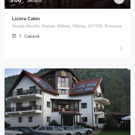
/noapte
Liziera Cabin
Strada Mocirle, Malaia, Mălaia, Vâlcea, 247335, Romania
7
Cabană