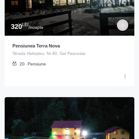
LEI
320
/noapte
Pensiunea Terra Nova
Strada Heleșteu, Nr.40, Sat Pascoaia
20
Pensiune