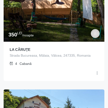
LEI
350
/noapte
LA CĂRUȚE
Strada Bucureasa, Mălaia, Vâlcea, 247335, Romania
4
Cabană