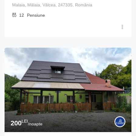
Malaia, Mălaia, Vâlcea, 247335, România
12
Pensiune
LEI
200
/noapte