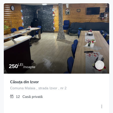
LEI
250
/noapte
Căsuța din Izvor
Comuna Malaia , strada Izvor , nr 2
12
Casă privată