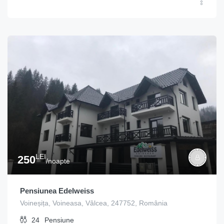
LEI
250
/noapte
Pensiunea Edelweiss
Voineșița, Voineasa, Vâlcea, 247752, România
24
Pensiune