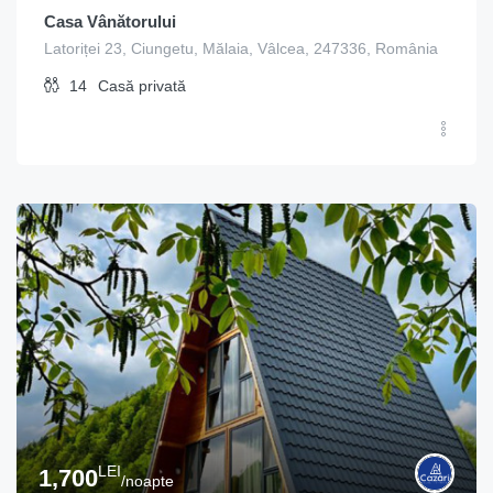
Casa Vânătorului
Latoriței 23, Ciungetu, Mălaia, Vâlcea, 247336, România
14
Casă privată
LEI
1,700
/noapte