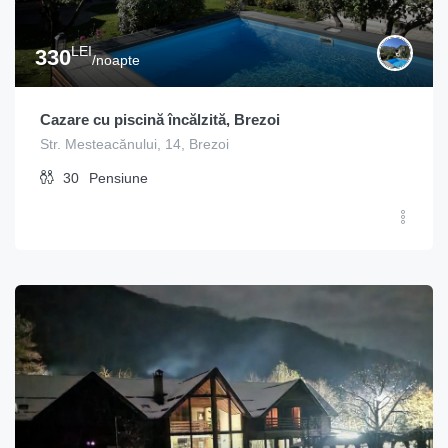
LEI
330
/noapte
Cazare cu piscină încălzită, Brezoi
Str. Mesteacănului, 14, Brezoi
30
Pensiune