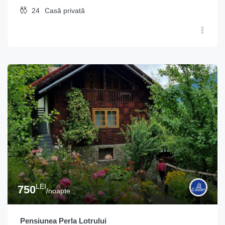
24
Casă privată
LEI
750
/noapte
Pensiunea Perla Lotrului