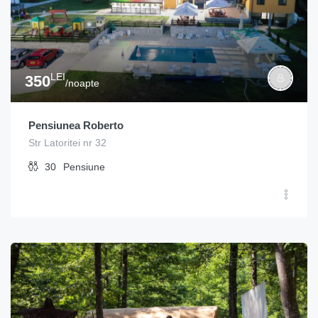
LEI
350
/noapte
Pensiunea Roberto
Str Latoritei nr 32
30
Pensiune