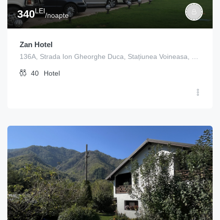
LEI
340
/noapte
Zan Hotel
136A, Strada Ion Gheorghe Duca, Stațiunea Voineasa, Voineasa, Vâlcea, 247752, Romania
40
Hotel