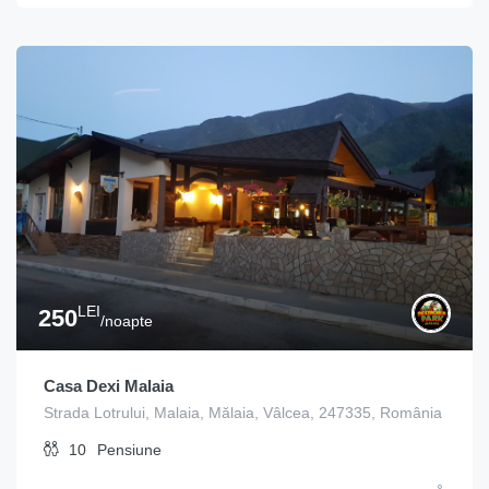
LEI
250
/noapte
Casa Dexi Malaia
Strada Lotrului, Malaia, Mălaia, Vâlcea, 247335, România
10
Pensiune