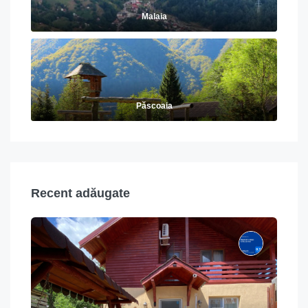
Malaia
Păscoaia
Recent adăugate