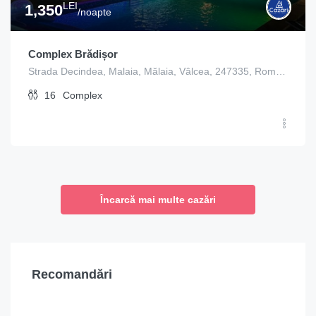
LEI
1,350
/noapte
Complex Brădișor
Strada Decindea, Malaia, Mălaia, Vâlcea, 247335, România
16
Complex
Încarcă mai multe cazări
Recomandări