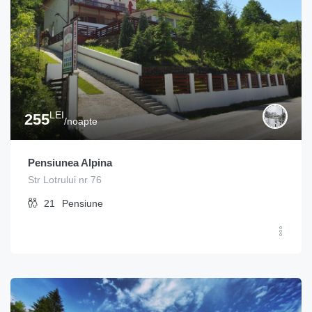
LEI
255
/noapte
Pensiunea Alpina
Str Lotrului nr 76
21
Pensiune